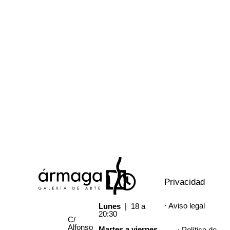
Privacidad
· Aviso legal
Lunes
| 18 a
20:30
C/
Alfonso
Martes a viernes
· Política de