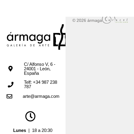
© 2026 ármaga
C/ Alfonso V, 6 -
24001 - León,
España
Telf: +34 987 238
787
arte@armaga.com
Lunes
| 18 a 20:30