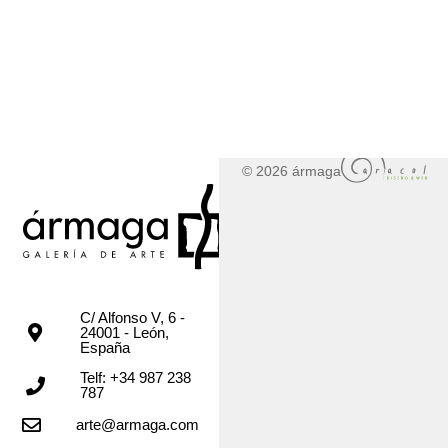
© 2026 ármaga
C/ Alfonso V, 6 -
24001 - León,
España
Telf: +34 987 238
787
arte@armaga.com