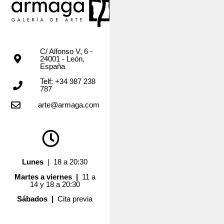
C/ Alfonso V, 6 -
24001 - León,
España
Telf: +34 987 238
787
arte@armaga.com
Lunes
| 18 a 20:30
Martes a viernes |
11 a
14 y 18 a 20:30
Sábados |
Cita previa