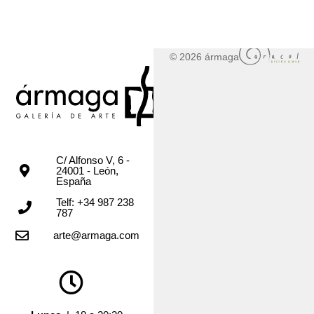
© 2026 ármaga
C/ Alfonso V, 6 -
24001 - León,
España
Telf: +34 987 238
787
arte@armaga.com