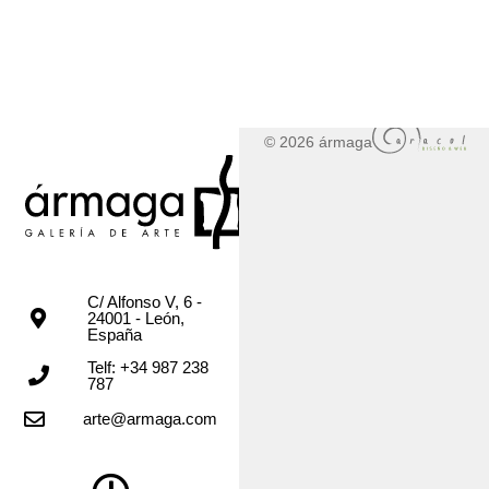
© 2026 ármaga
C/ Alfonso V, 6 -
24001 - León,
España
Telf: +34 987 238
787
arte@armaga.com