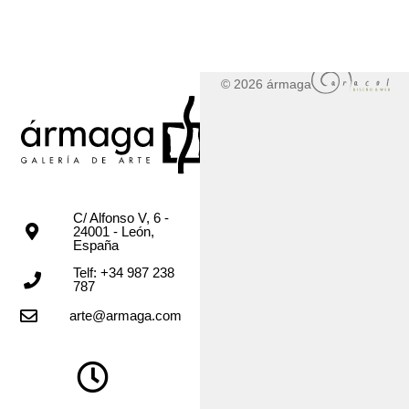
© 2026 ármaga
C/ Alfonso V, 6 -
24001 - León,
España
Telf: +34 987 238
787
arte@armaga.com