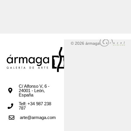
© 2026 ármaga
C/ Alfonso V, 6 -
24001 - León,
España
Telf: +34 987 238
787
arte@armaga.com