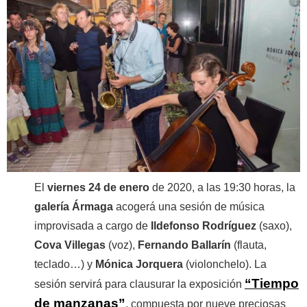
El
viernes 24 de enero
de 2020, a las 19:30 horas, la
galería Ármaga
acogerá una sesión de música
improvisada a cargo de
Ildefonso Rodríguez
(saxo),
Cova
Villegas
(voz),
Fernando Ballarín
(flauta,
teclado…) y
Mónica Jorquera
(violonchelo). La
“Tiempo
sesión servirá para clausurar la exposición
de manzanas”
, compuesta por nueve preciosas