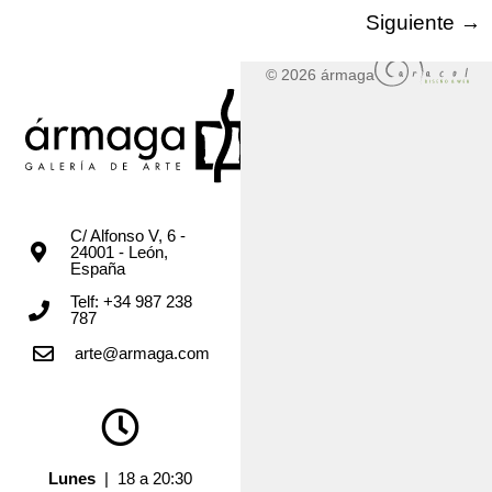
Siguiente
→
© 2026 ármaga
C/ Alfonso V, 6 -
24001 - León,
España
Telf: +34 987 238
787
arte@armaga.com
Lunes
| 18 a 20:30