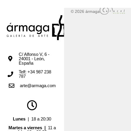
© 2026 ármaga
C/ Alfonso V, 6 -
24001 - León,
España
Telf: +34 987 238
787
arte@armaga.com
Lunes
| 18 a 20:30
Martes a viernes |
11 a